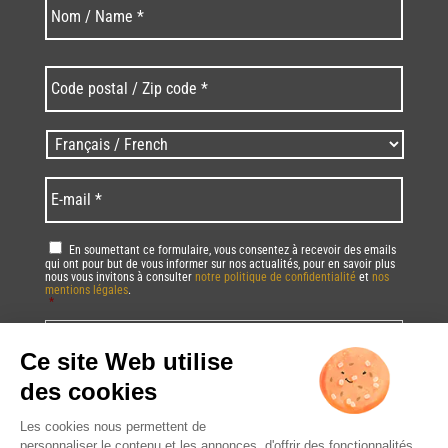
Nom
*
Code
postal
/
Zip
Langues
code
/
*
*
Language
*
E-
mail
*
RGPD
*
En soumettant ce formulaire, vous consentez à recevoir des emails
qui ont pour but de vous informer sur nos actualités, pour en savoir plus
nous vous invitons à consulter
notre politique de confidentialité
et
nos
mentions légales
.
*
Vous pourrez à tout moment utiliser le lien de désabonnement intégré dans
la/les newsletter(s).
CAPTCHA