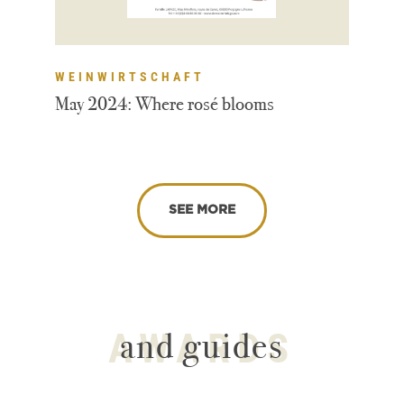
WEINWIRTSCHAFT
May 2024: Where rosé blooms
SEE MORE
AWARDS
and guides