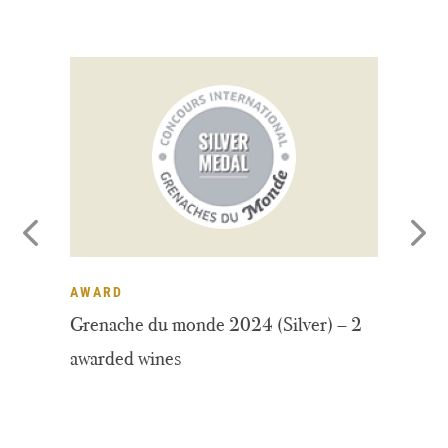
AWARD
A
Grenache du monde 2024 (Silver) – 2
De
awarded wines
wi