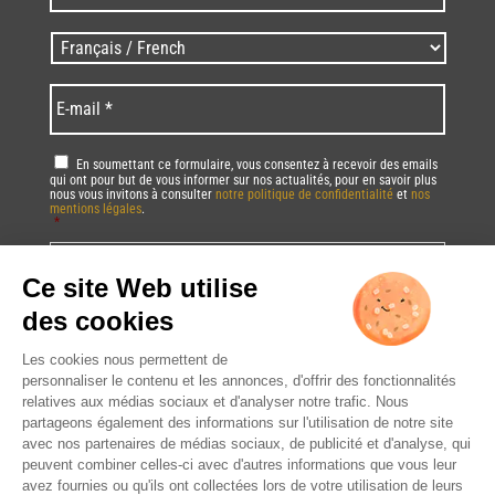
/
Zip
Langues
code
/
*
*
Language
*
E-
mail
*
RGPD
*
En soumettant ce formulaire, vous consentez à recevoir des emails
qui ont pour but de vous informer sur nos actualités, pour en savoir plus
nous vous invitons à consulter
notre politique de confidentialité
et
nos
mentions légales
.
*
Vous pourrez à tout moment utiliser le lien de désabonnement intégré dans
la/les newsletter(s).
CAPTCHA