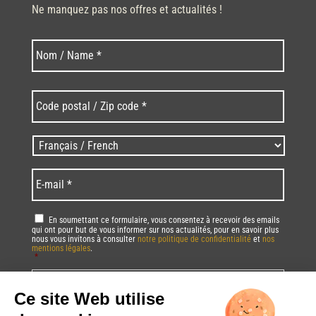
Ne manquez pas nos offres et actualités !
Last
Nom
*
Code
postal
/
Zip
Langues
code
/
*
*
Language
*
E-
mail
*
RGPD
*
En soumettant ce formulaire, vous consentez à recevoir des emails
qui ont pour but de vous informer sur nos actualités, pour en savoir plus
nous vous invitons à consulter
notre politique de confidentialité
et
nos
mentions légales
.
*
Vous pourrez à tout moment utiliser le lien de désabonnement intégré dans
la/les newsletter(s).
CAPTCHA