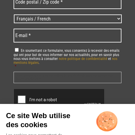
postal
/
Zip
Langues
code
/
*
*
Language
*
E-
mail
*
RGPD
*
En soumettant ce formulaire, vous consentez à recevoir des emails
qui ont pour but de vous informer sur nos actualités, pour en savoir plus
nous vous invitons à consulter
notre politique de confidentialité
et
nos
mentions légales
.
*
Vous pourrez à tout moment utiliser le lien de désabonnement intégré dans
la/les newsletter(s).
CAPTCHA