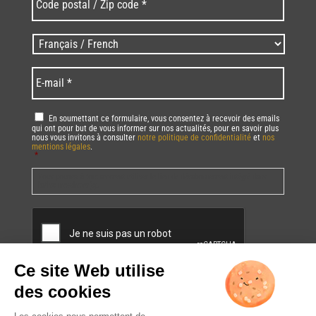
postal
/
Zip
Langues
code
/
*
*
Language
*
E-
mail
*
RGPD
*
En soumettant ce formulaire, vous consentez à recevoir des emails
qui ont pour but de vous informer sur nos actualités, pour en savoir plus
nous vous invitons à consulter
notre politique de confidentialité
et
nos
mentions légales
.
*
Vous pourrez à tout moment utiliser le lien de désabonnement intégré dans
la/les newsletter(s).
CAPTCHA