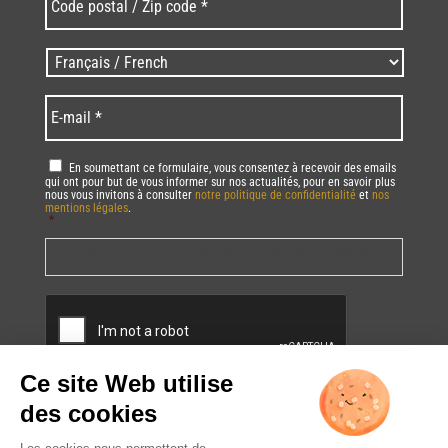
postal
/
Zip
Langues
code
/
*
*
Language
*
E-
mail
*
RGPD
*
En soumettant ce formulaire, vous consentez à recevoir des emails
qui ont pour but de vous informer sur nos actualités, pour en savoir plus
nous vous invitons à consulter
notre politique de confidentialité
et
nos
mentions légales
.
*
Vous pourrez à tout moment utiliser le lien de désabonnement intégré dans
la/les newsletter(s).
CAPTCHA