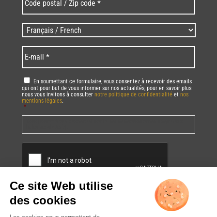
postal
/
Zip
Langues
code
/
*
*
Language
*
E-
mail
*
RGPD
*
En soumettant ce formulaire, vous consentez à recevoir des emails
qui ont pour but de vous informer sur nos actualités, pour en savoir plus
nous vous invitons à consulter
notre politique de confidentialité
et
nos
mentions légales
.
*
Vous pourrez à tout moment utiliser le lien de désabonnement intégré dans
la/les newsletter(s).
CAPTCHA