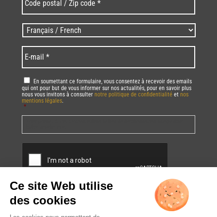
postal
/
Zip
Langues
code
/
*
*
Language
*
E-
mail
*
RGPD
*
En soumettant ce formulaire, vous consentez à recevoir des emails
qui ont pour but de vous informer sur nos actualités, pour en savoir plus
nous vous invitons à consulter
notre politique de confidentialité
et
nos
mentions légales
.
*
Vous pourrez à tout moment utiliser le lien de désabonnement intégré dans
la/les newsletter(s).
CAPTCHA