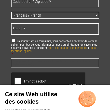
postal
/
Zip
Langues
code
/
*
*
Language
*
E-
mail
*
RGPD
*
En soumettant ce formulaire, vous consentez à recevoir des emails
qui ont pour but de vous informer sur nos actualités, pour en savoir plus
nous vous invitons à consulter
notre politique de confidentialité
et
nos
mentions légales
.
*
Vous pourrez à tout moment utiliser le lien de désabonnement intégré dans
la/les newsletter(s).
CAPTCHA