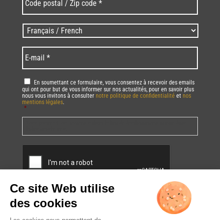
postal
/
Zip
Langues
code
/
*
*
Language
*
E-
mail
*
RGPD
*
En soumettant ce formulaire, vous consentez à recevoir des emails
qui ont pour but de vous informer sur nos actualités, pour en savoir plus
nous vous invitons à consulter
notre politique de confidentialité
et
nos
mentions légales
.
*
Vous pourrez à tout moment utiliser le lien de désabonnement intégré dans
la/les newsletter(s).
CAPTCHA