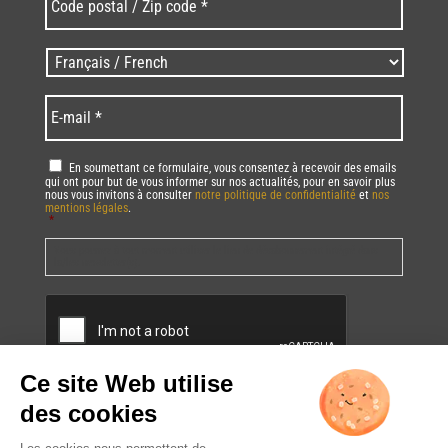
postal
/
Zip
Langues
code
/
*
*
Language
*
E-
mail
*
RGPD
*
En soumettant ce formulaire, vous consentez à recevoir des emails
qui ont pour but de vous informer sur nos actualités, pour en savoir plus
nous vous invitons à consulter
notre politique de confidentialité
et
nos
mentions légales
.
*
Vous pourrez à tout moment utiliser le lien de désabonnement intégré dans
la/les newsletter(s).
CAPTCHA