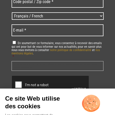
postal
/
Zip
Langues
code
/
*
*
Language
*
E-
mail
*
RGPD
*
En soumettant ce formulaire, vous consentez à recevoir des emails
qui ont pour but de vous informer sur nos actualités, pour en savoir plus
nous vous invitons à consulter
notre politique de confidentialité
et
nos
mentions légales
.
*
Vous pourrez à tout moment utiliser le lien de désabonnement intégré dans
la/les newsletter(s).
CAPTCHA