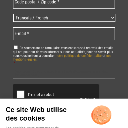
postal
/
Zip
Langues
code
/
*
*
Language
*
E-
mail
*
RGPD
*
En soumettant ce formulaire, vous consentez à recevoir des emails
qui ont pour but de vous informer sur nos actualités, pour en savoir plus
nous vous invitons à consulter
notre politique de confidentialité
et
nos
mentions légales
.
*
Vous pourrez à tout moment utiliser le lien de désabonnement intégré dans
la/les newsletter(s).
CAPTCHA