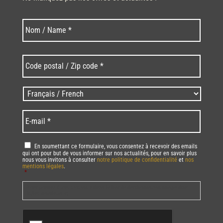
Nom
Nom
*
Code
postal
/
Zip
Langues
code
/
*
*
Language
*
E-
mail
*
RGPD
*
En soumettant ce formulaire, vous consentez à recevoir des emails
qui ont pour but de vous informer sur nos actualités, pour en savoir plus
nous vous invitons à consulter
notre politique de confidentialité
et
nos
mentions légales
.
*
Vous pourrez à tout moment utiliser le lien de désabonnement intégré dans
la/les newsletter(s).
CAPTCHA