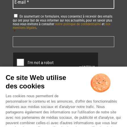
mail
*
RGPD
*
En soumettant ce formulaire, vous consentez à recevoir des emails
qui ont pour but de vous informer sur nos actualités, pour en savoir plus
nous vous invitons à consulter
notre politique de confidentialité
et
nos
mentions légales
.
*
Vous pourrez à tout moment utiliser le lien de désabonnement intégré dans
la/les newsletter(s).
CAPTCHA