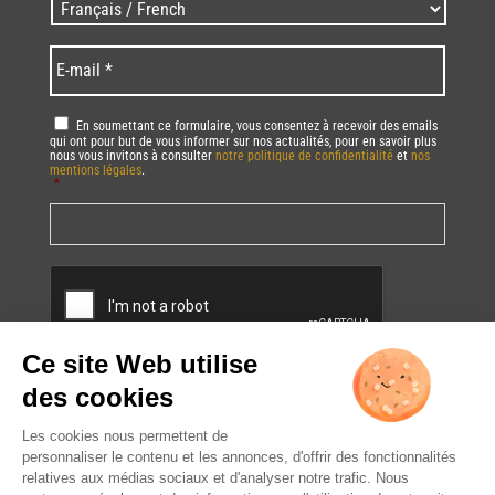
Langues
code
/
*
*
Language
*
E-
mail
*
RGPD
*
En soumettant ce formulaire, vous consentez à recevoir des emails
qui ont pour but de vous informer sur nos actualités, pour en savoir plus
nous vous invitons à consulter
notre politique de confidentialité
et
nos
mentions légales
.
*
Vous pourrez à tout moment utiliser le lien de désabonnement intégré dans
la/les newsletter(s).
CAPTCHA