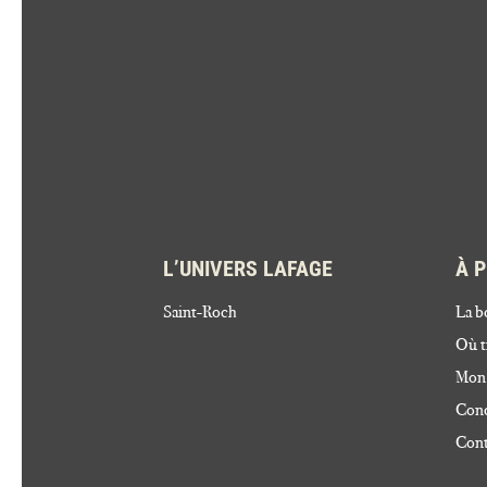
L’UNIVERS LAFAGE
À 
Saint-Roch
La b
Où t
Mon
Cond
Cont