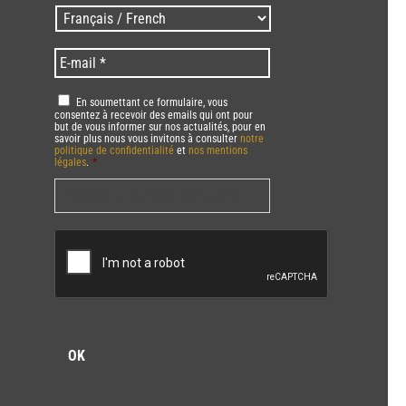
/
Langues
Zip
/
code
Language
*
E-
*
*
mail
*
RGPD
*
En soumettant ce formulaire, vous
consentez à recevoir des emails qui ont pour
but de vous informer sur nos actualités, pour en
savoir plus nous vous invitons à consulter
notre
politique de confidentialité
et
nos mentions
légales
.
*
Vous pourrez à tout moment utiliser le lien de
désabonnement intégré dans la/les newsletter(s).
CAPTCHA