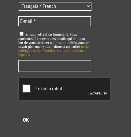
/
Langues
Zip
/
code
Language
*
E-
*
*
mail
*
RGPD
*
En soumettant ce formulaire, vous
consentez à recevoir des emails qui ont pour
but de vous informer sur nos actualités, pour en
savoir plus nous vous invitons à consulter
notre
politique de confidentialité
et
nos mentions
légales
.
*
Vous pourrez à tout moment utiliser le lien de
désabonnement intégré dans la/les newsletter(s).
CAPTCHA