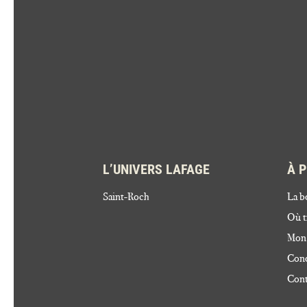
L’UNIVERS LAFAGE
À 
Saint-Roch
La b
Où t
Mon
Cond
Cont