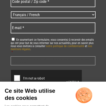
postal
/
Zip
Langues
code
/
*
*
Language
*
E-
mail
*
RGPD
*
En soumettant ce formulaire, vous consentez à recevoir des emails
qui ont pour but de vous informer sur nos actualités, pour en savoir plus
nous vous invitons à consulter
notre politique de confidentialité
et
nos
mentions légales
.
*
Vous pourrez à tout moment utiliser le lien de désabonnement intégré dans
la/les newsletter(s).
CAPTCHA