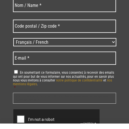
Nom
Nom
*
Code
postal
/
Zip
Langues
code
/
*
*
Language
*
E-
mail
*
RGPD
*
En soumettant ce formulaire, vous consentez à recevoir des emails
qui ont pour but de vous informer sur nos actualités, pour en savoir plus
nous vous invitons à consulter
notre politique de confidentialité
et
nos
mentions légales
.
*
Vous pourrez à tout moment utiliser le lien de désabonnement intégré dans
la/les newsletter(s).
CAPTCHA