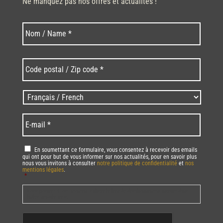
Ne manquez pas nos offres et actualités !
Nom
Nom
*
Code
postal
/
Zip
Langues
code
/
*
*
Language
*
E-
mail
*
RGPD
*
En soumettant ce formulaire, vous consentez à recevoir des emails
qui ont pour but de vous informer sur nos actualités, pour en savoir plus
nous vous invitons à consulter
notre politique de confidentialité
et
nos
mentions légales
.
*
Vous pourrez à tout moment utiliser le lien de désabonnement intégré dans
la/les newsletter(s).
CAPTCHA