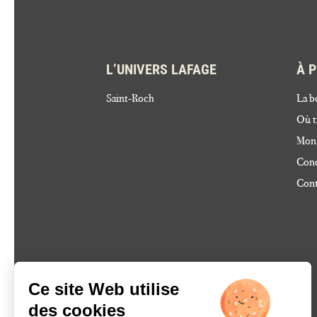
L’UNIVERS LAFAGE
À 
Saint-Roch
La b
Où t
Mon
Cond
Cont