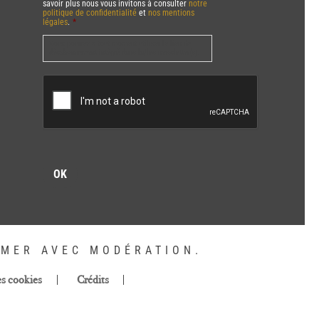
savoir plus nous vous invitons à consulter
notre
politique de confidentialité
et
nos mentions
légales
.
*
Vous pourrez à tout moment utiliser le lien de
désabonnement intégré dans la/les newsletter(s).
CAPTCHA
MMER AVEC MODÉRATION.
es cookies
Crédits