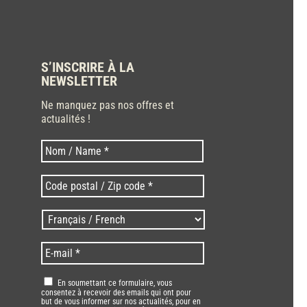
S’INSCRIRE À LA
NEWSLETTER
Ne manquez pas nos offres et
actualités !
Nom
Nom
*
Code
postal
/
Langues
Zip
/
code
Language
*
E-
*
*
mail
*
RGPD
*
En soumettant ce formulaire, vous
consentez à recevoir des emails qui ont pour
but de vous informer sur nos actualités, pour en