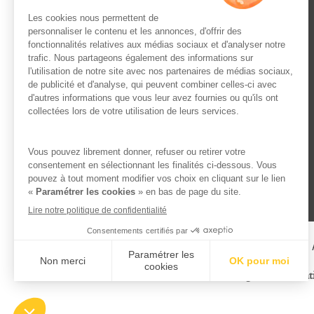
L’ABUS D’ALCOOL EST 
Famille Lafage
Menti