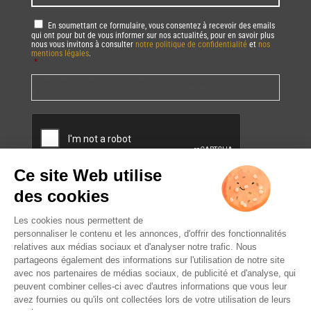
RGPD
*
En soumettant ce formulaire, vous consentez à recevoir des emails
qui ont pour but de vous informer sur nos actualités, pour en savoir plus
nous vous invitons à consulter
notre politique de confidentialité
et
nos
mentions légales
.
*
Vous pourrez à tout moment utiliser le lien de désabonnement intégré dans
la/les newsletter(s).
CAPTCHA
L’ABUS D’ALCOOL EST