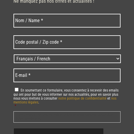
Ne manquez pas nos offres et actualités !
Nom
Nom
*
Code
postal
/
Zip
Langues
code
/
*
*
Language
*
E-
mail
*
RGPD
*
En soumettant ce formulaire, vous consentez à recevoir des emails
qui ont pour but de vous informer sur nos actualités, pour en savoir plus
nous vous invitons à consulter
notre politique de confidentialité
et
nos
mentions légales
.
*
Vous pourrez à tout moment utiliser le lien de désabonnement intégré dans
la/les newsletter(s).
CAPTCHA