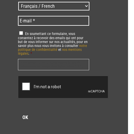
/
Langues
Zip
/
code
Language
*
E-
*
*
mail
*
RGPD
*
En soumettant ce formulaire, vous
consentez à recevoir des emails qui ont pour
but de vous informer sur nos actualités, pour en
savoir plus nous vous invitons à consulter
notre
politique de confidentialité
et
nos mentions
légales
.
*
Vous pourrez à tout moment utiliser le lien de
désabonnement intégré dans la/les newsletter(s).
CAPTCHA