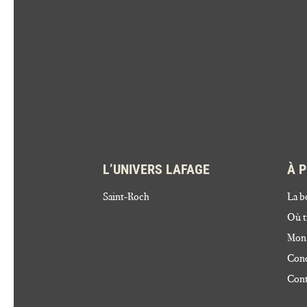
L’UNIVERS LAFAGE
À 
Saint-Roch
La b
Où t
Mon
Cond
Cont