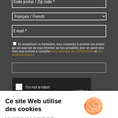
postal
/
Zip
Langues
code
/
*
*
Language
*
E-
mail
*
RGPD
*
En soumettant ce formulaire, vous consentez à recevoir des emails
qui ont pour but de vous informer sur nos actualités, pour en savoir plus
nous vous invitons à consulter
notre politique de confidentialité
et
nos
mentions légales
.
*
Vous pourrez à tout moment utiliser le lien de désabonnement intégré dans
la/les newsletter(s).
CAPTCHA