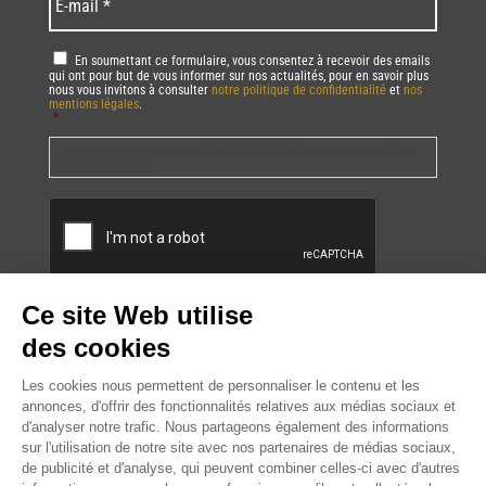
mail
*
RGPD
*
En soumettant ce formulaire, vous consentez à recevoir des emails
qui ont pour but de vous informer sur nos actualités, pour en savoir plus
nous vous invitons à consulter
notre politique de confidentialité
et
nos
mentions légales
.
*
Vous pourrez à tout moment utiliser le lien de désabonnement intégré dans
la/les newsletter(s).
CAPTCHA