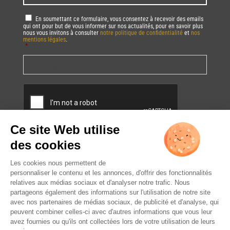
RGPD
*
En soumettant ce formulaire, vous consentez à recevoir des emails
qui ont pour but de vous informer sur nos actualités, pour en savoir plus
nous vous invitons à consulter
notre politique de confidentialité
et
nos
mentions légales
.
*
Vous pourrez à tout moment utiliser le lien de désabonnement intégré dans
la/les newsletter(s).
CAPTCHA
L’ABUS D’ALCOOL EST