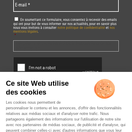
E-
mail
*
RGPD
*
En soumettant ce formulaire, vous consentez à recevoir des emails
qui ont pour but de vous informer sur nos actualités, pour en savoir plus
nous vous invitons à consulter
notre politique de confidentialité
et
nos
mentions légales
.
*
Vous pourrez à tout moment utiliser le lien de désabonnement intégré dans
la/les newsletter(s).
CAPTCHA