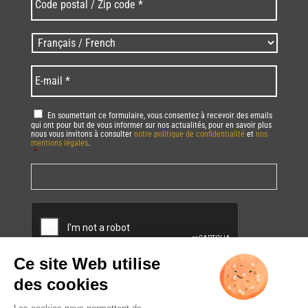
postal
/
Zip
Langues
code
/
*
*
Language
*
E-
mail
*
RGPD
*
En soumettant ce formulaire, vous consentez à recevoir des emails
qui ont pour but de vous informer sur nos actualités, pour en savoir plus
nous vous invitons à consulter
notre politique de confidentialité
et
nos
mentions légales
.
*
Vous pourrez à tout moment utiliser le lien de désabonnement intégré dans
la/les newsletter(s).
CAPTCHA