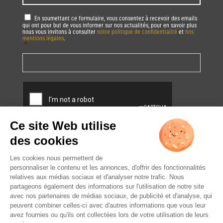
RGPD
*
En soumettant ce formulaire, vous consentez à recevoir des emails
qui ont pour but de vous informer sur nos actualités, pour en savoir plus
nous vous invitons à consulter
notre politique de confidentialité
et
nos
mentions légales
.
*
Vous pourrez à tout moment utiliser le lien de désabonnement intégré dans
la/les newsletter(s).
CAPTCHA
L’ABUS D’ALCOOL EST