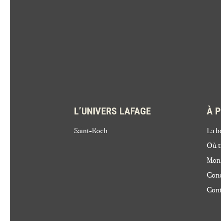
L’UNIVERS LAFAGE
À 
Saint-Roch
La b
Où t
Mon
Cond
Cont