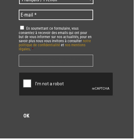
Zip
/
code
Language
*
E-
*
*
mail
*
RGPD
*
En soumettant ce formulaire, vous
consentez à recevoir des emails qui ont pour
but de vous informer sur nos actualités, pour en
savoir plus nous vous invitons à consulter
notre
politique de confidentialité
et
nos mentions
légales
.
*
Vous pourrez à tout moment utiliser le lien de
désabonnement intégré dans la/les newsletter(s).
CAPTCHA