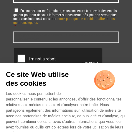
RGPD
*
En soumettant ce formulaire, vous consentez à recevoir des emails
qui ont pour but de vous informer sur nos actualités, pour en savoir plus
nous vous invitons à consulter
notre politique de confidentialité
et
nos
mentions légales
.
*
Vous pourrez à tout moment utiliser le lien de désabonnement intégré dans
la/les newsletter(s).
CAPTCHA
L’ABUS D’ALCOOL EST