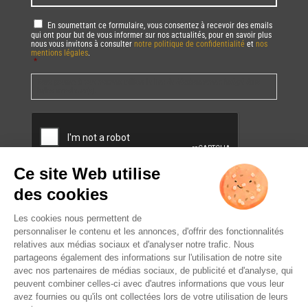
RGPD
*
En soumettant ce formulaire, vous consentez à recevoir des emails
qui ont pour but de vous informer sur nos actualités, pour en savoir plus
nous vous invitons à consulter
notre politique de confidentialité
et
nos
mentions légales
.
*
Vous pourrez à tout moment utiliser le lien de désabonnement intégré dans
la/les newsletter(s).
CAPTCHA
L’ABUS D’ALCOOL EST