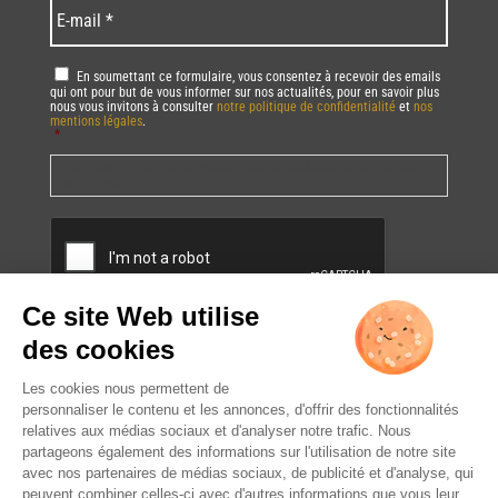
E-
mail
*
RGPD
*
En soumettant ce formulaire, vous consentez à recevoir des emails
qui ont pour but de vous informer sur nos actualités, pour en savoir plus
nous vous invitons à consulter
notre politique de confidentialité
et
nos
mentions légales
.
*
Vous pourrez à tout moment utiliser le lien de désabonnement intégré dans
la/les newsletter(s).
CAPTCHA