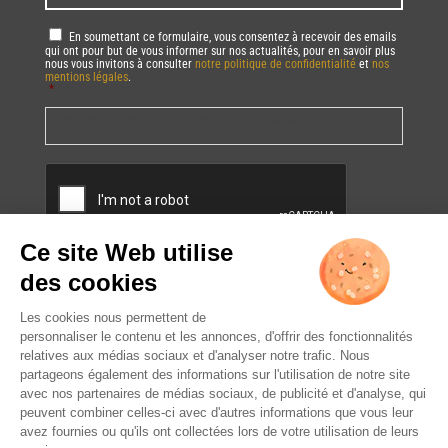
RGPD
*
En soumettant ce formulaire, vous consentez à recevoir des emails
qui ont pour but de vous informer sur nos actualités, pour en savoir plus
nous vous invitons à consulter
notre politique de confidentialité
et
nos
mentions légales
.
*
Vous pourrez à tout moment utiliser le lien de désabonnement intégré dans
la/les newsletter(s).
CAPTCHA
L’ABUS D’ALCOOL EST