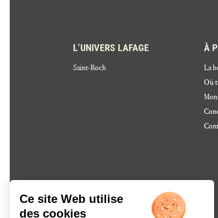
L’UNIVERS LAFAGE
À 
Saint-Roch
La b
Où t
Mon
Cond
Cont