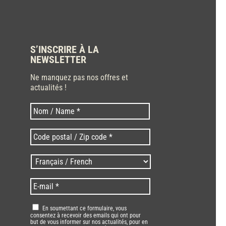
S’INSCRIRE À LA
NEWSLETTER
Ne manquez pas nos offres et
actualités !
Nom
Nom
*
Code
postal
/
Langues
Zip
/
code
Language
*
E-
*
*
mail
*
RGPD
*
En soumettant ce formulaire, vous
consentez à recevoir des emails qui ont pour
but de vous informer sur nos actualités, pour en