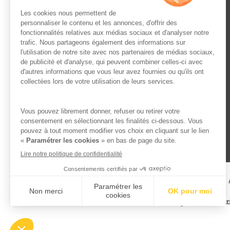
L’ABUS D’ALCOOL EST 
Famille Lafage
Menti