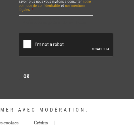
savoir plus nous vous invitons à consulter
notre
politique de confidentialité
et
nos mentions
légales
.
*
Vous pourrez à tout moment utiliser le lien de
désabonnement intégré dans la/les newsletter(s).
CAPTCHA
MMER AVEC MODÉRATION.
es cookies
Crédits