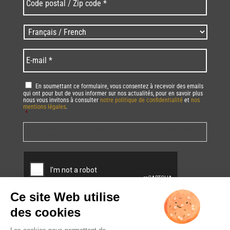
postal
/
Zip
Langues
code
/
*
*
Language
*
E-
mail
*
RGPD
*
En soumettant ce formulaire, vous consentez à recevoir des emails
qui ont pour but de vous informer sur nos actualités, pour en savoir plus
nous vous invitons à consulter
notre politique de confidentialité
et
nos
mentions légales
.
*
Vous pourrez à tout moment utiliser le lien de désabonnement intégré dans
la/les newsletter(s).
CAPTCHA