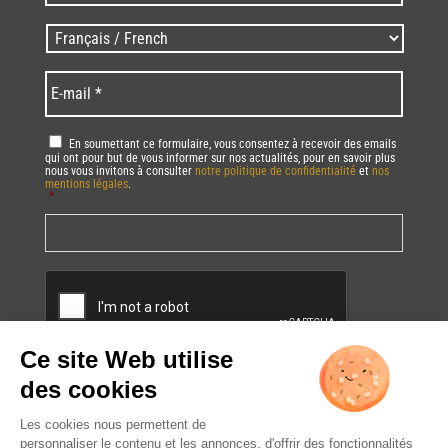
/
Zip
Langues
code
/
*
*
Language
*
E-
mail
*
RGPD
*
En soumettant ce formulaire, vous consentez à recevoir des emails
qui ont pour but de vous informer sur nos actualités, pour en savoir plus
nous vous invitons à consulter
notre politique de confidentialité
et
nos
mentions légales
.
*
Vous pourrez à tout moment utiliser le lien de désabonnement intégré dans
la/les newsletter(s).
CAPTCHA