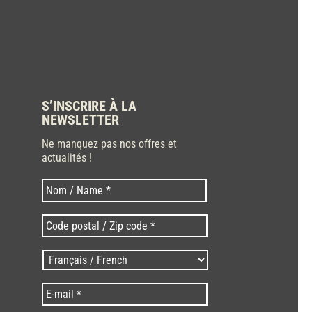
S’INSCRIRE À LA
NEWSLETTER
Ne manquez pas nos offres et
actualités !
Nom
Nom
*
Code
postal
/
Langues
Zip
/
code
Language
*
E-
*
*
mail
*