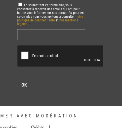
RGPD
*
En soumettant ce formulaire, vous
consentez à recevoir des emails qui ont pour
but de vous informer sur nos actualités, pour en
savoir plus nous vous invitons à consulter
notre
politique de confidentialité
et
nos mentions
légales
.
*
Vous pourrez à tout moment utiliser le lien de
désabonnement intégré dans la/les newsletter(s).
CAPTCHA
MMER AVEC MODÉRATION.
es cookies
Crédits