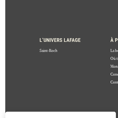
L’UNIVERS LAFAGE
À 
Saint-Roch
La b
Où t
Mon
Cond
Cont