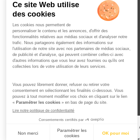
L’ABUS D’ALCOOL EST 
Famille Lafage
Menti