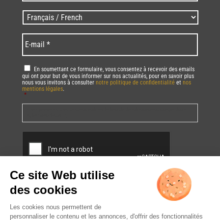
/
Zip
Langues
code
/
*
*
Language
*
E-
mail
*
RGPD
*
En soumettant ce formulaire, vous consentez à recevoir des emails
qui ont pour but de vous informer sur nos actualités, pour en savoir plus
nous vous invitons à consulter
notre politique de confidentialité
et
nos
mentions légales
.
*
Vous pourrez à tout moment utiliser le lien de désabonnement intégré dans
la/les newsletter(s).
CAPTCHA