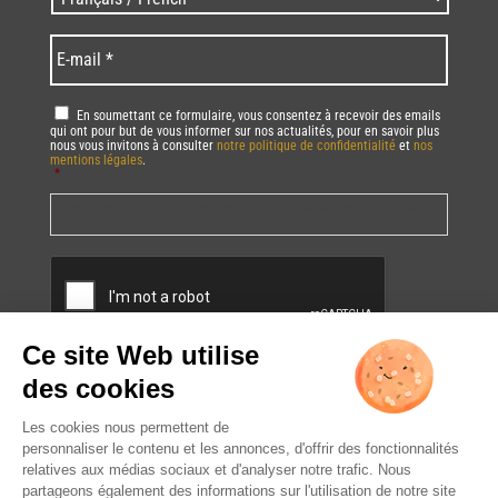
code
/
*
*
Language
*
E-
mail
*
RGPD
*
En soumettant ce formulaire, vous consentez à recevoir des emails
qui ont pour but de vous informer sur nos actualités, pour en savoir plus
nous vous invitons à consulter
notre politique de confidentialité
et
nos
mentions légales
.
*
Vous pourrez à tout moment utiliser le lien de désabonnement intégré dans
la/les newsletter(s).
CAPTCHA