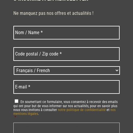
Ne manquez pas nos offres et actualités !
Nom
Nom
*
Code
postal
/
Zip
Langues
code
/
*
*
Language
*
E-
mail
*
RGPD
*
En soumettant ce formulaire, vous consentez à recevoir des emails
qui ont pour but de vous informer sur nos actualités, pour en savoir plus
nous vous invitons à consulter
notre politique de confidentialité
et
nos
mentions légales
.
*
Vous pourrez à tout moment utiliser le lien de désabonnement intégré dans
la/les newsletter(s).