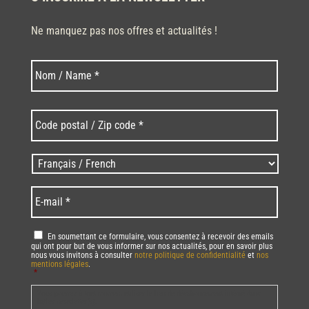
Ne manquez pas nos offres et actualités !
Nom
Nom
*
Code
postal
/
Zip
Langues
code
/
*
*
Language
*
E-
mail
*
RGPD
*
En soumettant ce formulaire, vous consentez à recevoir des emails
qui ont pour but de vous informer sur nos actualités, pour en savoir plus
nous vous invitons à consulter
notre politique de confidentialité
et
nos
mentions légales
.
*
Vous pourrez à tout moment utiliser le lien de désabonnement intégré dans
la/les newsletter(s).