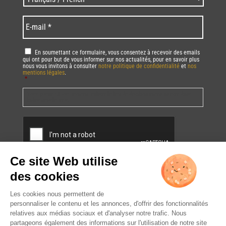
code
/
*
*
Language
*
E-
mail
*
RGPD
*
En soumettant ce formulaire, vous consentez à recevoir des emails
qui ont pour but de vous informer sur nos actualités, pour en savoir plus
nous vous invitons à consulter
notre politique de confidentialité
et
nos
mentions légales
.
*
Vous pourrez à tout moment utiliser le lien de désabonnement intégré dans
la/les newsletter(s).
CAPTCHA