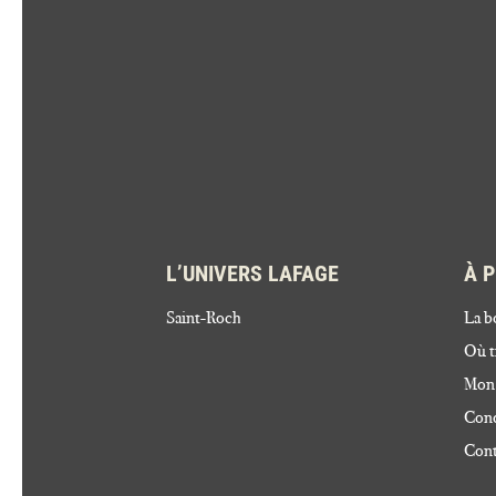
L’UNIVERS LAFAGE
À 
Saint-Roch
La b
Où t
Mon
Cond
Cont