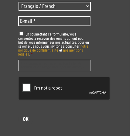
/
Langues
Zip
/
code
Language
*
E-
*
*
mail
*
RGPD
*
En soumettant ce formulaire, vous
consentez à recevoir des emails qui ont pour
but de vous informer sur nos actualités, pour en
savoir plus nous vous invitons à consulter
notre
politique de confidentialité
et
nos mentions
légales
.
*
Vous pourrez à tout moment utiliser le lien de
désabonnement intégré dans la/les newsletter(s).
CAPTCHA