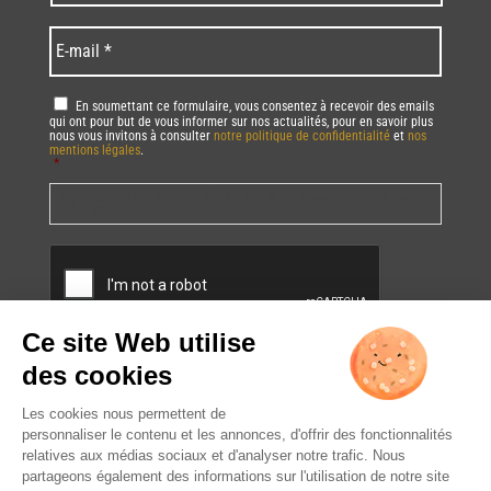
code
/
*
*
Language
*
E-
mail
*
RGPD
*
En soumettant ce formulaire, vous consentez à recevoir des emails
qui ont pour but de vous informer sur nos actualités, pour en savoir plus
nous vous invitons à consulter
notre politique de confidentialité
et
nos
mentions légales
.
*
Vous pourrez à tout moment utiliser le lien de désabonnement intégré dans
la/les newsletter(s).
CAPTCHA