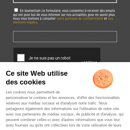
RGPD
*
En soumettant ce formulaire, vous consentez à recevoir des emails
qui ont pour but de vous informer sur nos actualités, pour en savoir plus
nous vous invitons à consulter
notre politique de confidentialité
et
nos
mentions légales
.
*
Vous pourrez à tout moment utiliser le lien de désabonnement intégré dans
la/les newsletter(s).
CAPTCHA
L’ABUS D’ALCOOL EST