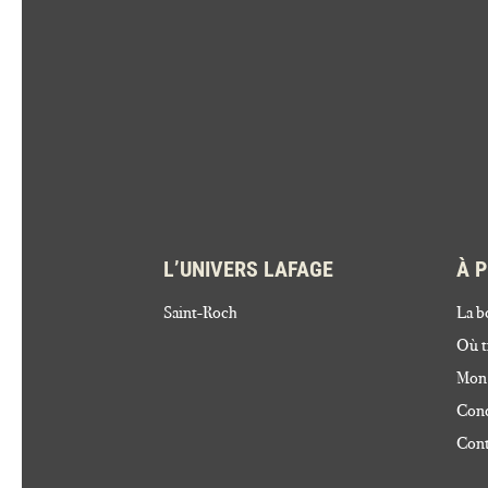
L’UNIVERS LAFAGE
À 
Saint-Roch
La b
Où t
Mon
Cond
Cont