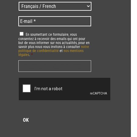
/
Langues
Zip
/
code
Language
*
E-
*
*
mail
*
RGPD
*
En soumettant ce formulaire, vous
consentez à recevoir des emails qui ont pour
but de vous informer sur nos actualités, pour en
savoir plus nous vous invitons à consulter
notre
politique de confidentialité
et
nos mentions
légales
.
*
Vous pourrez à tout moment utiliser le lien de
désabonnement intégré dans la/les newsletter(s).
CAPTCHA