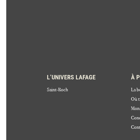
L’UNIVERS LAFAGE
À 
Saint-Roch
La b
Où t
Mon
Cond
Cont